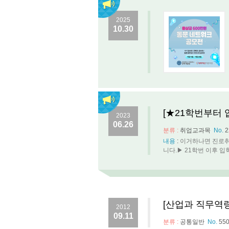
2025
10.30
[★21학번부터 
2023
06.26
분류 :
취업교과목
No.
2
내용
:
이거하나면 진로취
니다.▶ 21학번 이후 입
[산업과 직무역량
2012
09.11
분류 :
공통일반
No.
55