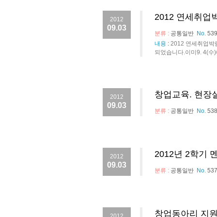
2012 연세취업
2012
09.03
분류 :
공통일반
No.
53
내용
:
2012 연세취업박
되었습니다.이미9. 4(수)에
창업교육. 현장
2012
09.03
분류 :
공통일반
No.
53
2012년 2학기
2012
09.03
분류 :
공통일반
No.
53
창업동아리 지원
2012