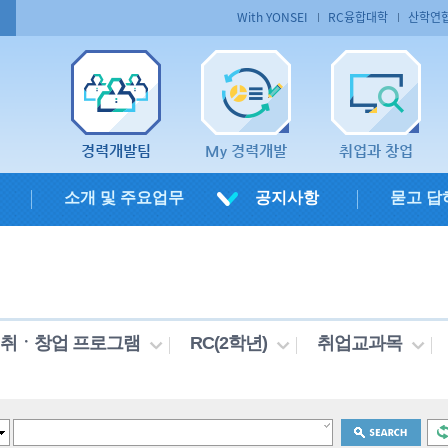
With YONSEI
RC융합대학
산학연
경력개발팀
My 경력개발
취업과 창업
소개 및 주요업무
공지사항
묻고 답
취ㆍ창업 프로그램
RC(2학년)
취업교과목