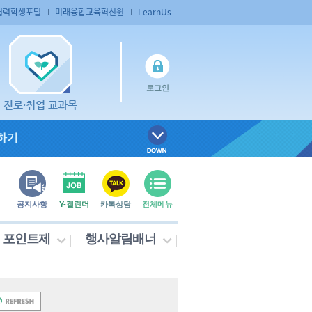
협력학생포털
미래융합교육혁신원
LearnUs
로그인
진로·취업 교과목
하기
공지사항
Y-캘린더
카톡상담
전체메뉴
포인트제
행사알림배너