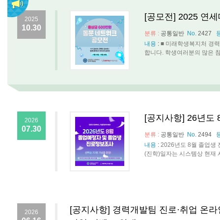
[공모전] 2025 
2025
10.30
분류 :
공통일반
No.
2427
내용
:
■ 미래학생복지처 경력
합니다. 학생여러분의 많은 참여 바랍
[공지사항] 26년도
2026
07.30
분류 :
공통일반
No.
2494
내용
:
2026년도 8월 졸업
(진학)일자는 시스템상 현재 시
[공지사항] 경력개발팀 진로·취업 온라
2026