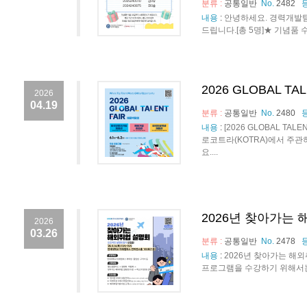
분류 :
공통일반
No.
2482
내용
:
안녕하세요. 경력개발팀
드립니다.[총 5명]★ 기념품 수령 안
2026 GLOBAL T
2026
04.19
분류 :
공통일반
No.
2480
내용
:
[2026 GLOBAL T
로코트라(KOTRA)에서 주관하
요....
2026년 찾아가는
2026
03.26
분류 :
공통일반
No.
2478
내용
:
2026년 찾아가는 해외취
프로그램을 수강하기 위해서는