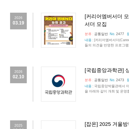
[커리어엠버서더 모
2026
03.19
서더 모집
분류 :
공통일반
No.
2477
내용
:
[커리어엠버서더(Care
들의 의견을 반영한 프로그램 
[국립중앙과학관] 상
2026
02.10
분류 :
공통일반
No.
2473
내용
:
국립중앙박물관에서 미
을 아래와 같이 개최 및 운영합니다
[잡온] 2025 겨
2025