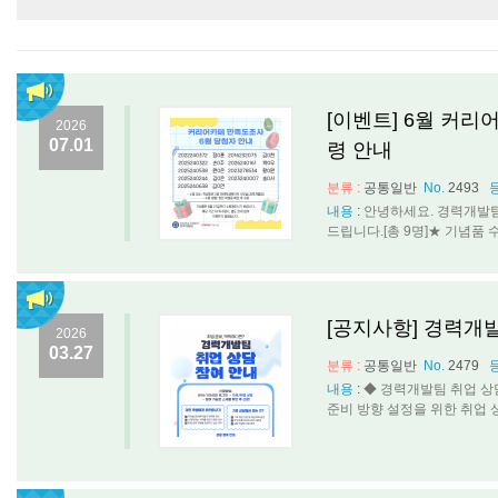
[이벤트] 6월 커리
2026
07.01
령 안내
분류 :
공통일반
No.
2493
내용
:
안녕하세요. 경력개발팀
드립니다.[총 9명]★ 기념품 수령 안
[공지사항] 경력개
2026
03.27
분류 :
공통일반
No.
2479
내용
:
◆ 경력개발팀 취업 상
준비 방향 설정을 위한 취업 