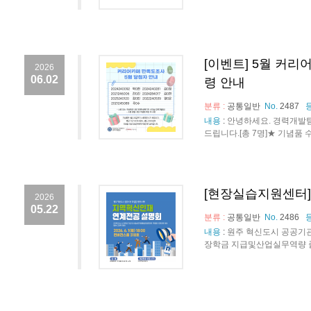
[이벤트] 5월 커리
2026
06.02
령 안내
분류 :
공통일반
No.
2487
내용
:
안녕하세요. 경력개발팀
드립니다.[총 7명]★ 기념품 수령 안
[현장실습지원센터]
2026
05.22
분류 :
공통일반
No.
2486
내용
:
원주 혁신도시 공공기관 
장학금 지급및산업실무역량 졸업