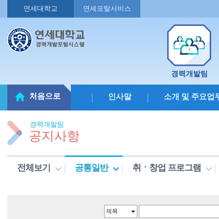
연세대학교
연세포탈서비스
경력개발팀
처음으로
인사말
소개 및 주요업
경력개발팀
공지사항
전체보기
공통일반
취ㆍ창업 프로그램