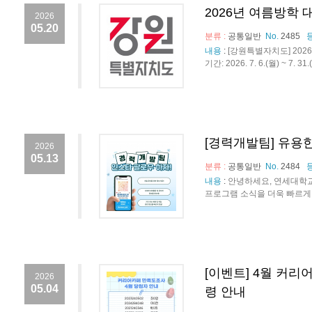
2026년 여름방학
2026
05.20
분류 :
공통일반
No.
2485
내용
:
[강원특별자치도] 202
기간: 2026. 7. 6.(월) ~ 7. 
[경력개발팀] 유용
2026
05.13
분류 :
공통일반
No.
2484
내용
:
안녕하세요, 연세대학
프로그램 소식을 더욱 빠르게
[이벤트] 4월 커리
2026
05.04
령 안내