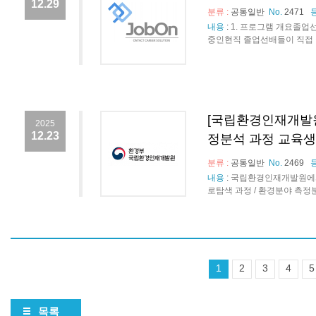
12.29
분류 :
공통일반
No.
2471
내용
:
1. 프로그램 개요졸업
중인현직 졸업선배들이 직접 참
[국립환경인재개발원
2025
12.23
정분석 과정 교육생
분류 :
공통일반
No.
2469
내용
:
국립환경인재개발원에서
로탐색 과정 / 환경분야 측정분
1
2
3
4
5
목록