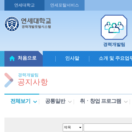
연세대학교
연세포탈서비스
경력개발팀
처음으로
인사말
소개 및 주요업
경력개발팀
공지사항
전체보기
공통일반
취ㆍ창업 프로그램