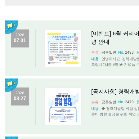
[이벤트] 6월 커리
2026
07.01
령 안내
분류 :
공통일반
No.
2493
내용
:
안녕하세요. 경력개발팀
드립니다.[총 9명]★ 기념품 수령 안
[공지사항] 경력개
2026
03.27
분류 :
공통일반
No.
2479
내용
:
◆ 경력개발팀 취업 상
준비 방향 설정을 위한 취업 