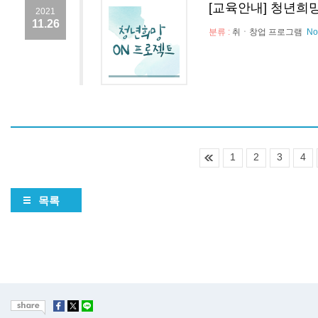
[교육안내] 청년희
2021
11.26
분류 :
취ㆍ창업 프로그램
No
1
2
3
4
목록