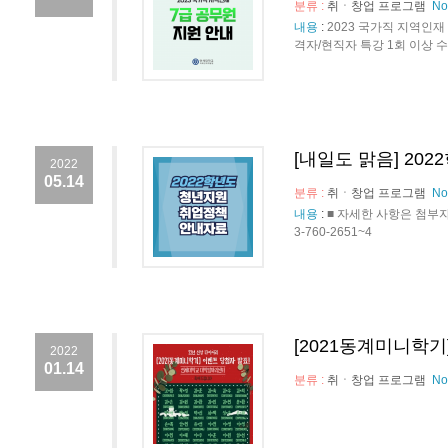
분류 :
취ㆍ창업 프로그램
No
내용
:
2023 국가직 지역인재 
격자/현직자 특강 1회 이상 수강
[내일도 맑음] 2
2022
05.14
분류 :
취ㆍ창업 프로그램
No
내용
:
■ 자세한 사항은 첨부
3-760-2651~4
[2021동계미니학기
2022
01.14
분류 :
취ㆍ창업 프로그램
No