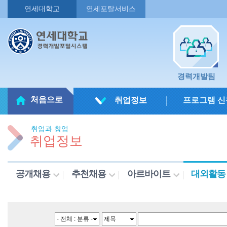
연세대학교
연세포탈서비스
경력개발팀
처음으로
취업정보
프로그램 신
취업과 창업
취업정보
공개채용
추천채용
아르바이트
대외활동