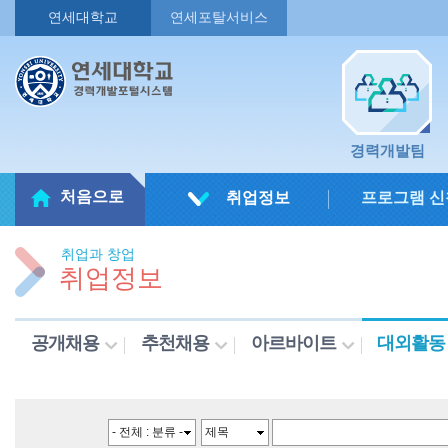
연세대학교
연세포탈서비스
경력개발팀
처음으로
취업정보
프로그램 신
취업과 창업
취업정보
공개채용
추천채용
아르바이트
대외활동