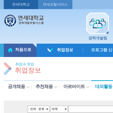
연세대학교
연세포탈서비스
경력개발팀
처음으로
취업정보
프로그램 신
취업과 창업
취업정보
공개채용
추천채용
아르바이트
대외활동